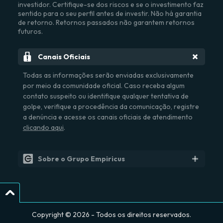
investidor. Certifique-se dos riscos e se o investimento faz
sentido para o seu perfil antes de investir. Não há garantia
de retorno. Retornos passados não garantem retornos
futuros.
Canais Oficiais
Todas as informações serão enviadas exclusivamente
por meio da comunidade oficial. Caso receba algum
contato suspeito ou identifique qualquer tentativa de
golpe, verifique a procedência da comunicação, registre
a denúncia e acesse os canais oficiais de atendimento
clicando aqui
.
Sobre o Grupo Empiricus
Grupo Empiricus
é uma marca que inclui
Empiricus
Research
(Empiricus Research Publicações S.A., CNPJ:
11.431.155/0001-07 ) e
Empiricus Gestão de Recursos
(Empiricus Gestão de Recursos Ltda., CNPJ:
Copyright ©
2026
- Todos os direitos reservados.
06.195.084/0001-42) ambas empresas do grupo
BTG